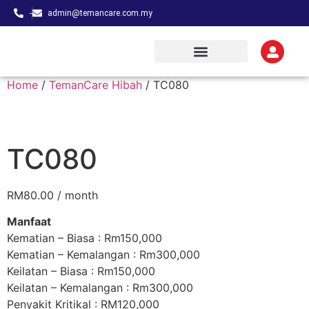
-
admin@temancare.com.my
Home
/
TemanCare Hibah
/ TC080
TC080
RM
80.00
/ month
Manfaat
Kematian – Biasa : Rm150,000
Kematian – Kemalangan : Rm300,000
Keilatan – Biasa : Rm150,000
Keilatan – Kemalangan : Rm300,000
Penyakit Kritikal : RM120,000