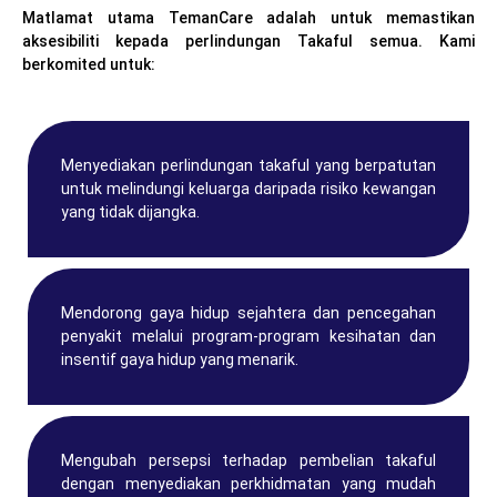
Matlamat utama TemanCare adalah untuk memastikan
aksesibiliti kepada perlindungan Takaful semua. Kami
berkomited untuk:
Menyediakan perlindungan takaful yang berpatutan
untuk melindungi keluarga daripada risiko kewangan
yang tidak dijangka.
Mendorong gaya hidup sejahtera dan pencegahan
penyakit melalui program-program kesihatan dan
insentif gaya hidup yang menarik.
Mengubah persepsi terhadap pembelian takaful
dengan menyediakan perkhidmatan yang mudah