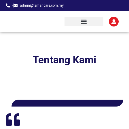
-
admin@temancare.com.my
Tentang Kami