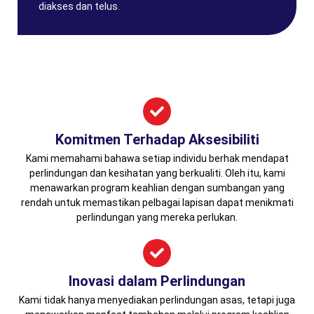
diakses dan telus.
Komitmen Terhadap Aksesibiliti
Kami memahami bahawa setiap individu berhak mendapat
perlindungan dan kesihatan yang berkualiti. Oleh itu, kami
menawarkan program keahlian dengan sumbangan yang
rendah untuk memastikan pelbagai lapisan dapat menikmati
perlindungan yang mereka perlukan.
Inovasi dalam Perlindungan
Kami tidak hanya menyediakan perlindungan asas, tetapi juga